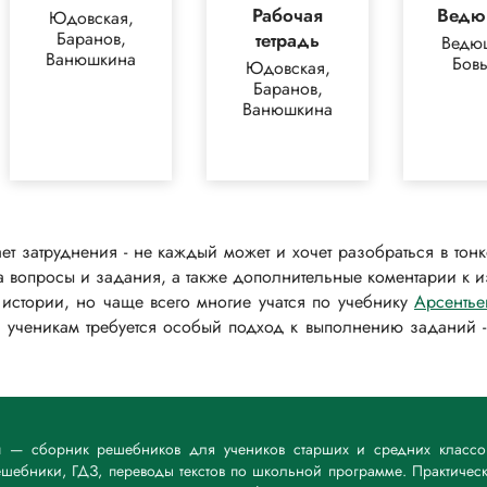
Рабочая
Ведю
Юдовская,
Баранов,
тетрадь
Ведю
Ванюшкина
Бов
Юдовская,
Баранов,
Ванюшкина
ет затруднения - не каждый может и хочет разобраться в тон
на вопросы и задания, а также дополнительные коментарии к 
истории, но чаще всего многие учатся по учебнику
Арсентье
 ученикам требуется особый подход к выполнению заданий -
i.ru — сборник решебников для учеников старших и средних классо
шебники, ГДЗ, переводы текстов по школьной программе. Практичес