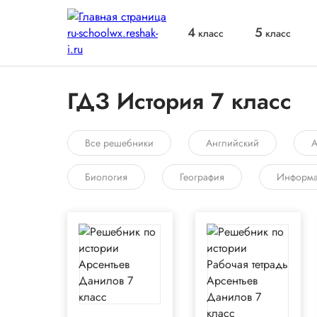
4
5
класс
класс
ГДЗ История 7 класс
Все решебники
Английский
А
Биология
География
Информа