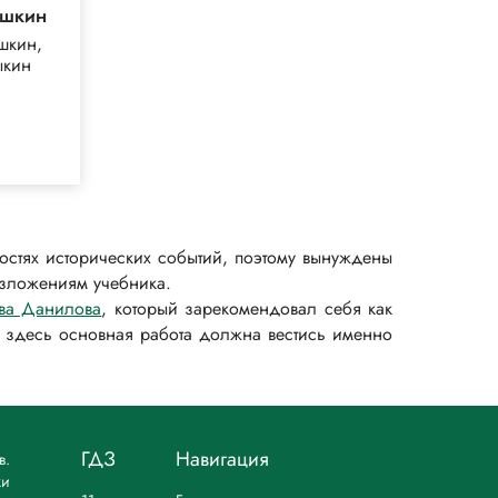
шкин
шкин,
ыкин
костях исторических событий, поэтому вынуждены
изложениям учебника.
ва Данилова
, который зарекомендовал себя как
 здесь основная работа должна вестись именно
ГДЗ
Навигация
в.
ки